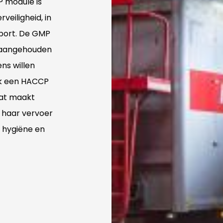
 module is
veiligheid, in
sport. De GMP
s aangehouden
ns willen
ok een HACCP
caat maakt
n haar vervoer
t hygiëne en