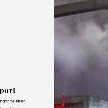
n
port​
d naar de eisen